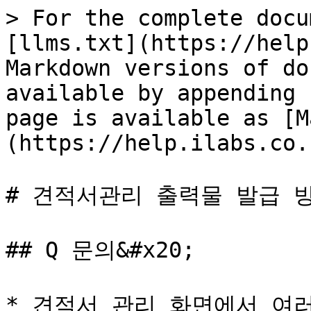
> For the complete docu
[llms.txt](https://help
Markdown versions of do
available by appending 
page is available as [M
(https://help.ilabs.co.
# 견적서관리 출력물 발급 방
## Q 문의&#x20;

* 견적서 관리 화면에서 여러