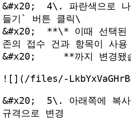
&#x20;  4\. 파란색으로
들기` 버튼 클릭\

&#x20;  **\* 이때 선
존의 접수 건과 항목이 사용 
&#x20;     **까지 변경됐
![](/files/-LkbYxVaGHrB
&#x20;  5\. 아래쪽에 
규격으로 변경
