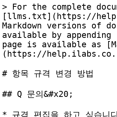
> For the complete docu
[llms.txt](https://help
Markdown versions of do
available by appending 
page is available as [M
(https://help.ilabs.co.
# 항목 규격 변경 방법

## Q 문의&#x20;

* 규격 편집을 하고 싶습니