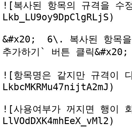
![복사된 항목의 규격을 수정하
Lkb_LU9oy9DpClgRLjS)

&#x20;  6\. 복사된 항
추가하기` 버튼 클릭&#x20;

![항목명은 같지만 규격이 다른
LkbcMKRMu47nijtA2mJ)

![사용여부가 꺼지면 행이 회색
LlVOdDXK4mhEeX_vMl2)
