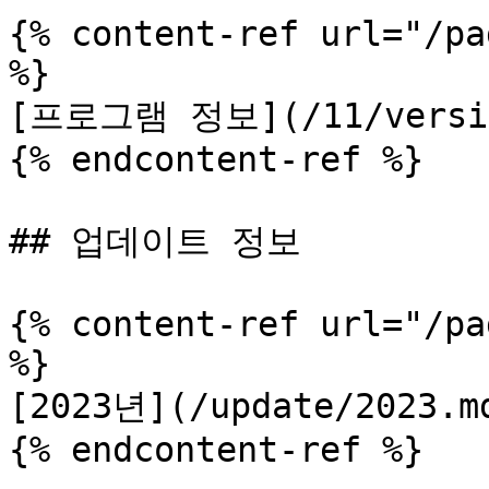
{% content-ref url="/pa
%}

[프로그램 정보](/11/versio
{% endcontent-ref %}

## 업데이트 정보

{% content-ref url="/pa
%}

[2023년](/update/2023.md
{% endcontent-ref %}
