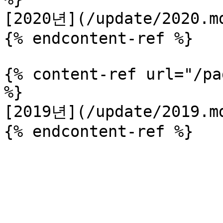
[2020년](/update/2020.md
{% endcontent-ref %}

{% content-ref url="/pa
%}

[2019년](/update/2019.md