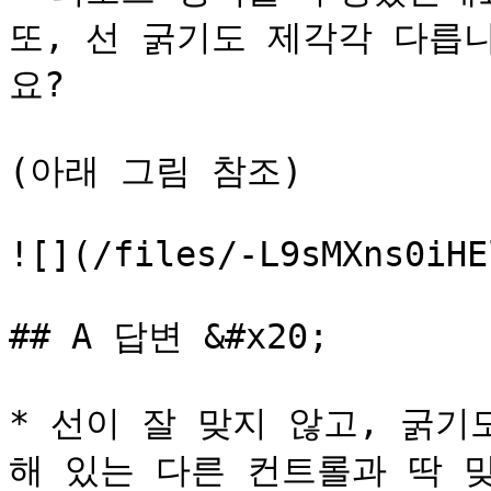
또, 선 굵기도 제각각 다릅
요?

(아래 그림 참조)

![](/files/-L9sMXns0iHE
## A 답변 &#x20;

* 선이 잘 맞지 않고, 굵기
해 있는 다른 컨트롤과 딱 맞