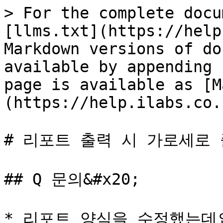
> For the complete docu
[llms.txt](https://help
Markdown versions of do
available by appending 
page is available as [M
(https://help.ilabs.co.
# 리포트 출력 시 가로세로 
## Q 문의&#x20;

* 리포트 양식을 수정했는데요