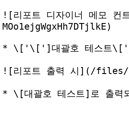
![리포트 디자이너 메모 컨트롤
MOo1ejgWgxHh7DTjlkE)

* \['\[']대괄호 테스트\[']
![리포트 출력 시](/files/-M