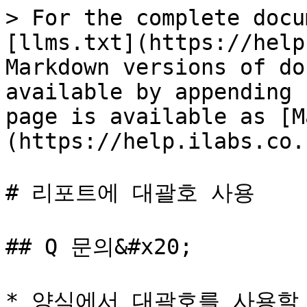
> For the complete docu
[llms.txt](https://help
Markdown versions of do
available by appending 
page is available as [M
(https://help.ilabs.co.
# 리포트에 대괄호 사용

## Q 문의&#x20;

* 양식에서 대괄호를 사용할 수