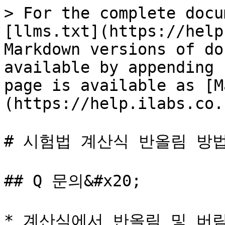
> For the complete docu
[llms.txt](https://help
Markdown versions of do
available by appending 
page is available as [M
(https://help.ilabs.co.
# 시험법 계산식 반올림 방법
## Q 문의&#x20;

* 계산식에서 반올림 및 버림