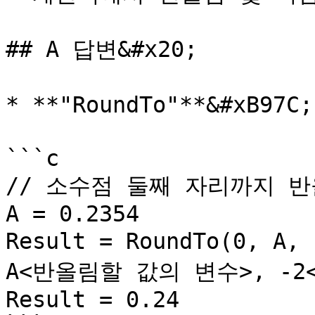
## A 답변&#x20;

* **"RoundTo"**&#xB
```c

// 소수점 둘째 자리까지 반
A = 0.2354

Result = RoundTo(0, A
A<반올림할 값의 변수>, -2<
Result = 0.24
