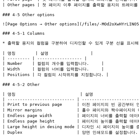
| Other pages | 첫 페이지 이후 페이지를 출력할 용지의 트레이를
### 4-5 Other options

![Page Options → Other options](/files/-MOd2oXwHYrLINO5
### 4-5-1 Columns

* 출력할 용지의 컬럼을 구분하여 디자인할 수 있게 구분 선을 표시해 
| 명칭        | 설명                 |

| --------- | ------------------ |

| Number    | 컬럼의 개수를 입력합니다.     |

| Width     | 컬럼의 너비를 입력합니다.     |

| Positions | 각 컬럼의 시작위치를 지정합니다. |

### 4-5-2 Other

| 명칭                          | 설명                   
| --------------------------- | -----------------------
| Print to previous page      | 이전 페이지의 빈 공간
| Mirror margins              | 홀수 페이지와 짝수페
| Endless page width          | 페이지의 너비를 출력할 
| Endless page height         | 페이지의 높이를 출력할 
| Large height in desing mode | 디자인 시 페이지의 높이를