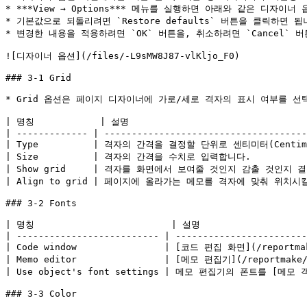
* ***View → Options*** 메뉴를 실행하면 아래와 같은 디자이너 
* 기본값으로 되돌리려면 `Restore defaults` 버튼을 클릭하면 됩니다
* 변경한 내용을 적용하려면 `OK` 버튼을, 취소하려면 `Cancel` 버
![디자이너 옵션](/files/-L9sMW8J87-vlKljo_F0)

### 3-1 Grid

* Grid 옵션은 페이지 디자이너에 가로/세로 격자의 표시 여부를 선
| 명칭            | 설명                                  
| ------------- | -------------------------------------
| Type          | 격자의 간격을 결정할 단위로 센티미터(Centime
| Size          | 격자의 간격을 수치로 입력합니다.              
| Show grid     | 격자를 화면에서 보여줄 것인지 감출 것인지 결정합니다
| Align to grid | 페이지에 올라가는 메모를 격자에 맞춰 위치시킬 것인
### 3-2 Fonts

| 명칭                         | 설명                     
| -------------------------- | ------------------------
| Code window                | [코드 편집 화면](/reportma
| Memo editor                | [메모 편집기](/reportmake
| Use object's font settings | 메모 편집기의 폰트를 [메모 객
### 3-3 Color
