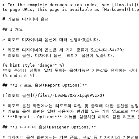
> For the complete documentation index, see [llms.txt](
to page URLs; this page is available as [Markdown](http
# 리포트 디자이너 옵션

## 1 개요

> 리포트 디자이너의 옵션에 대해 설명하겠습니다.

* 리포트 디자이너의 옵션은 세 가지 종류가 있습니다.&#x20;

* 리포트 옵션, 디자이너 옵션, 페이지 옵션이 있습니다.

{% hint style="danger" %}

**※ 주의!! 정확히 알지 못하는 옵션기능은 기본값을 유지하는 것이 
{% endhint %}

## **2 리포트 옵션(Report Options)**

![리포트 옵션](/files/-L9sMW7OXrxLpq0VVzxQ)

* 리포트 옵션 화면에서는 리포트의 파일 및 출력에 대한 옵션을 설정
* 리포트 옵션 화면은 일반 사용자가 변경할 일은 거의 없으므로 **각 
* ***Report → Options*** 메뉴를 실행하면 아래와 같은 리포
## **3 디자이너 옵션(Designer Options)**

* 디자이너 옵션 화면에서는 기본 폰트, 색깔 등 디자이너의 기본정보를 