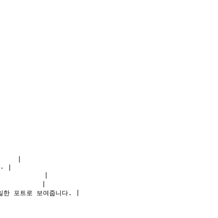
    |

- |

          |

          |

 동일한 포트로 보여줍니다. |
