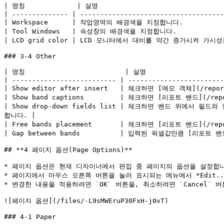
| 명칭             | 설명                                 
| -------------- | ------------------------------------
| Workspace      | 작업영역의 배경색을 지정합니다.              
| Tool Windows   | 속성창의 배경색을 지정합니다.               
| LCD grid color | LCD 모니터에서 대비를 약간 증가시켜 
### 3-4 Other

| 명칭                         | 설명                     
| -------------------------- | ------------------------
| Show editor after insert   | 체크하면 [메모 객체](/repo
| Show band captions         | 체크하면 [리포트 밴드](/repor
| Show drop-down fields list | 체크하면 밴드 위에
합니다. |

| Free bands placement       | 체크하면 [리포트 밴드](/re
| Gap between bands          | 입력된 픽셀값만큼 [리포트 밴드](
## **4 페이지 옵션(Page Options)**

* 페이지 옵션은 현재 디자이너에서 편집 중 페이지의 옵션을 설정합니다.
* 페이지에서 마우스 오른쪽 버튼을 눌러 표시되는 메뉴에서 *Edit..
* 변경한 내용을 적용하려면 `OK` 버튼을, 취소하려면 `Cancel` 버
![페이지 옵션](/files/-L9sMWEruP30FxH-j0vT)

### 4-1 Paper
