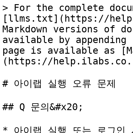
> For the complete docu
[llms.txt](https://help
Markdown versions of do
available by appending 
page is available as [M
(https://help.ilabs.co.
# 아이랩 실행 오류 문제

## Q 문의&#x20;

* 아이랩 실행 또는 로그인